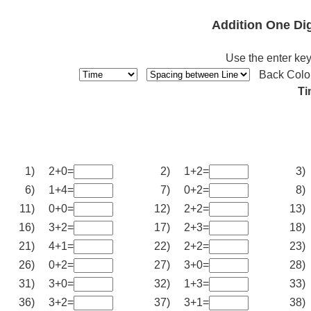
Addition One Di
Use the enter key
Back Colo
Ti
1)
2+0=
2)
1+2=
3)
6)
1+4=
7)
0+2=
8)
11)
0+0=
12)
2+2=
13)
16)
3+2=
17)
2+3=
18)
21)
4+1=
22)
2+2=
23)
26)
0+2=
27)
3+0=
28)
31)
3+0=
32)
1+3=
33)
36)
3+2=
37)
3+1=
38)