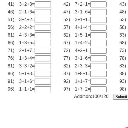
41)
3+2+3=
42)
7+2+1=
43)
46)
2+1+6=
47)
3+1+6=
48)
51)
3+4+2=
52)
3+1+1=
53)
56)
2+2+2=
57)
4+1+4=
58)
61)
4+3+3=
62)
1+5+1=
63)
66)
1+3+5=
67)
1+4+2=
68)
71)
2+1+7=
72)
4+2+1=
73)
76)
1+3+4=
77)
3+1+6=
78)
81)
3+3+2=
82)
2+3+3=
83)
86)
5+1+3=
87)
1+8+1=
88)
91)
3+1+6=
92)
1+1+7=
93)
96)
1+1+1=
97)
1+7+2=
98)
Addition:100/120