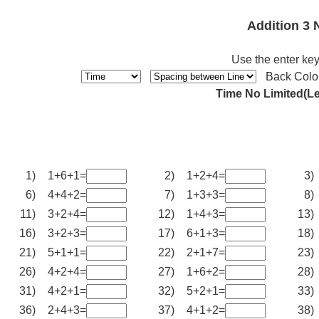
Addition 3
Use the enter key
Back Colo
Time No Limited(Le
1)
1+6+1=
2)
1+2+4=
3)
6)
4+4+2=
7)
1+3+3=
8)
11)
3+2+4=
12)
1+4+3=
13)
16)
3+2+3=
17)
6+1+3=
18)
21)
5+1+1=
22)
2+1+7=
23)
26)
4+2+4=
27)
1+6+2=
28)
31)
4+2+1=
32)
5+2+1=
33)
36)
2+4+3=
37)
4+1+2=
38)